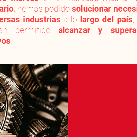
ario
, hemos podido
solucionar neces
ersas industrias
a lo
largo del país
,
han permitido
alcanzar y super
vos
.