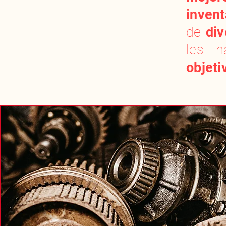
invent
de
div
les 
objeti