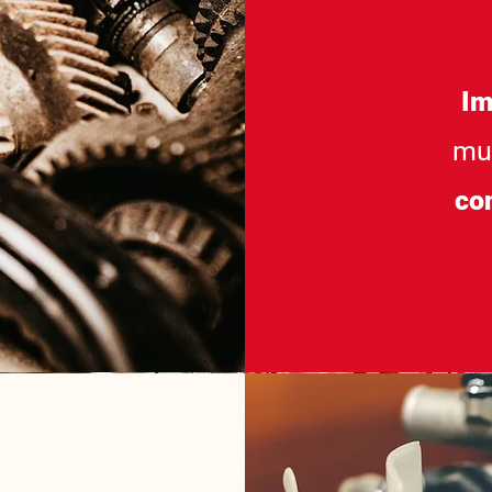
Im
mun
con