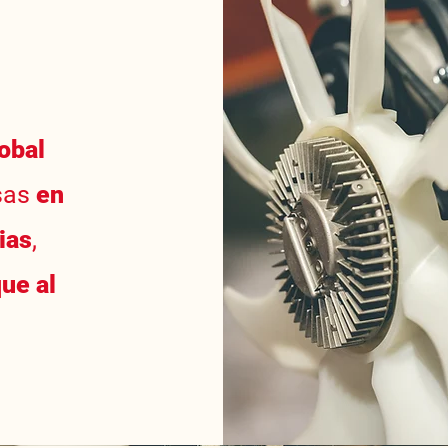
lobal
sas
en
ias
,
ue al