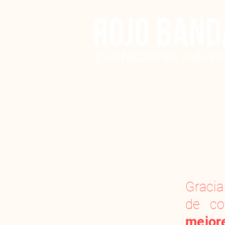
Graci
de c
mejor