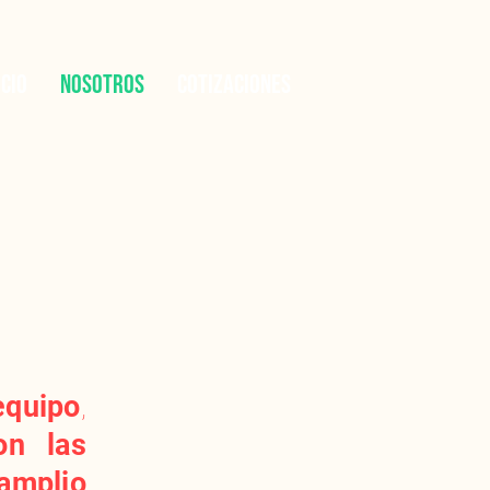
icio
Nosotros
Cotizaciones
equipo
,
on las
amplio